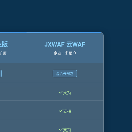
业版
JXWAF 云WAF
群扩展
企业 · 多租户
混合云部署
支持
支持
支持