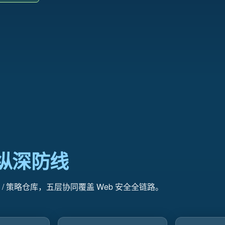
防
护
cc_attac
组
件
纵深防线
实时分析 / 策略仓库，五层协同覆盖 Web 安全全链路。