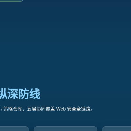
防
护
cc_attac
组
件
纵深防线
实时分析 / 策略仓库，五层协同覆盖 Web 安全全链路。