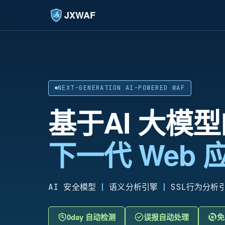
JXWAF
NEXT-GENERATION AI-POWERED WAF
基于AI 大模
下一代 Web
AI 安全模型
|
语义分析引擎
|
SSL行为分析
0day 自动检测
误报自动处理
免