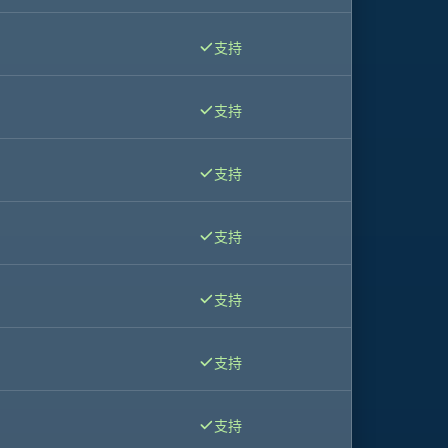
支持
支持
支持
支持
支持
支持
支持