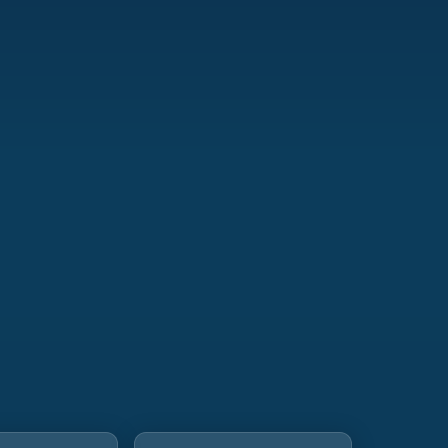
k_detect
180.101.244.15