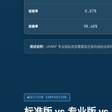
0.07%
误报率
98.40%
准确率
测试说明：
JXWAF 专业版私有部署模型在保持高检出率的
EDITION COMPARISON
标准版 vs 专业版 vs