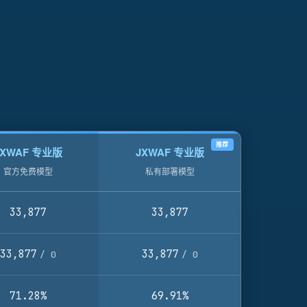
推荐
JXWAF 专业版
JXWAF 专业版
官方免费模型
私有部署模型
33,877
33,877
33,877
33,877
/ 0
/ 0
71.28%
69.91%