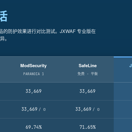
话
品的防护效果进行对比测试。JXWAF 专业版在
异。
ModSecurity
SafeLine
PARANOIA 1
免费 · 平衡
33,669
33,669
33,669
33,669
/ 0
/ 0
69.74%
71.65%