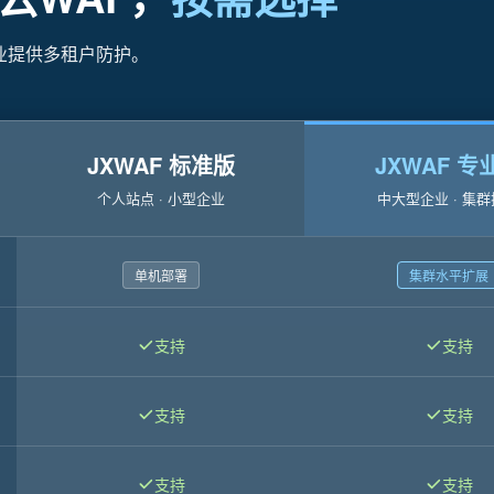
业提供多租户防护。
JXWAF 标准版
JXWAF 专
个人站点 · 小型企业
中大型企业 · 集
单机部署
集群水平扩展
支持
支持
支持
支持
支持
支持