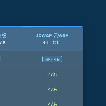
业版
JXWAF 云WAF
群扩展
企业 · 多租户
混合云部署
支持
支持
支持